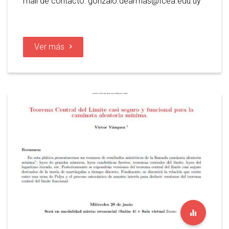
mail de contacto: gonzalo.dearmas@fcea.edu.uy
Ver más