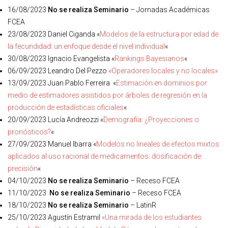
16/08/2023
No se realiza Seminario
– Jornadas Académicas
FCEA
23/08/2023 Daniel Ciganda «
Modelos de la estructura por edad de
la fecundidad: un enfoque desde el nivel individual
«
30/08/2023 Ignacio Evangelista «
Rankings Bayesianos
«
06/09/2023 Leandro Del Pezzo
«Operadores locales y no locales»
13/09/2023 Juan Pablo Ferreira «
Estimación en dominios por
medio de estimadores asistidos por árboles de regresión en la
producción de estadísticas oficiales
«
20/09/2023 Lucía Andreozzi «
Demografía: ¿Proyecciones o
pronósticos?
«
27/09/2023 Manuel Ibarra «
Modelos no lineales de efectos mixtos
aplicados al uso racional de medicamentos: dosificación de
precisión
«
04/10/2023
No se realiza Seminario
– Receso FCEA
11/10/2023
No se realiza Seminario
– Receso FCEA
18/10/2023
No se realiza Seminario
– LatinR
25/10/2023 Agustín Estramil
«Una mirada de los estudiantes