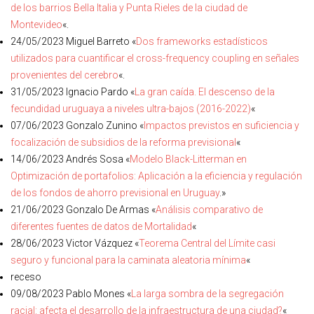
de los barrios Bella Italia y Punta Rieles de la ciudad de
Montevideo
«.
24/05/2023 Miguel Barreto «
Dos frameworks estadísticos
utilizados para cuantificar el
cross-frequency coupling en señales
provenientes del cerebro
«.
31/05/2023 Ignacio Pardo «
La gran caída. El descenso de la
fecundidad uruguaya a niveles ultra-bajos (2016-2022)
«
07/06/2023 Gonzalo Zunino «
Impactos previstos en suficiencia y
focalización de subsidios de la reforma previsional
«
14/06/2023 Andrés Sosa «
Modelo Black-Litterman en
Optimización
de
portafolios: Aplicación a la eficiencia y regulación
de
los fondos
de
ahorro previsional en Uruguay
.»
21/06/2023 Gonzalo De Armas «
Análisis comparativo de
diferentes fuentes de datos de Mortalidad
«
28/06/2023 Victor Vázquez «
Teorema Central del Límite casi
seguro y funcional para la caminata aleatoria mínima
«
receso
09/08/2023 Pablo Mones «
La larga sombra de la segregación
racial: afecta el desarrollo de la infraestructura de una ciudad?
«