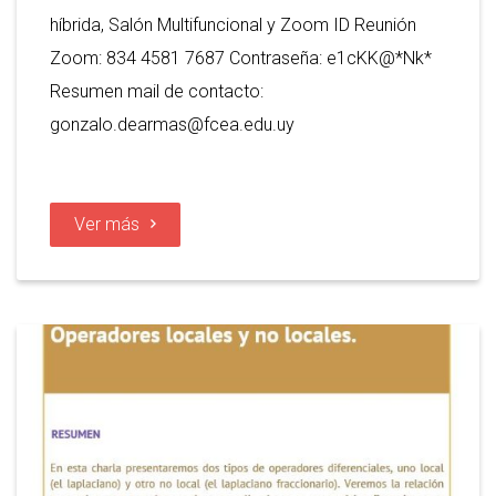
híbrida, Salón Multifuncional y Zoom ID Reunión
Zoom: 834 4581 7687 Contraseña: e1cKK@*Nk*
Resumen mail de contacto:
gonzalo.dearmas@fcea.edu.uy
Ver más