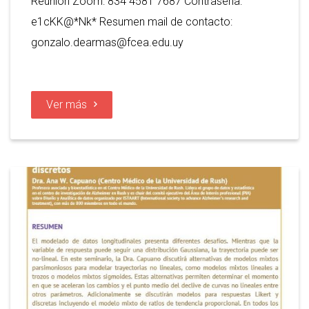
Reunión Zoom: 834 4581 7687 Contraseña:
e1cKK@*Nk* Resumen mail de contacto:
gonzalo.dearmas@fcea.edu.uy
Ver más