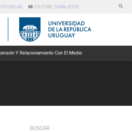
STA UDELAR
YOUTUBE
CANAL IESTA
tensión Y Relacionamiento Con El Medio
nvenios
bajos de Asistencia
adémica
BUSCAR