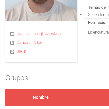
Temas de I
Series temp
Formación
Licenciatura
facundo.morini@fcea.edu.uy
Curriculum Vitae
ORCID
Grupos
Nombre