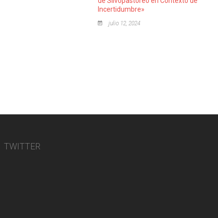
de Silvopastoreo en Contexto de
Incertidumbre»
julio 12, 2024
TWITTER