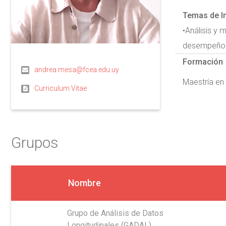
Temas de I
•Análisis y 
desempeño e
Formación
andrea.mesa@fcea.edu.uy
Maestría en
Curriculum Vitae
Grupos
Nombre
Grupo de Análisis de Datos
Longitudinales (GADAL)