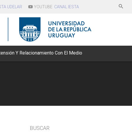
STA UDELAR
YOUTUBE
CANAL IESTA
tensión Y Relacionamiento Con El Medio
nvenios
bajos de Asistencia
adémica
BUSCAR