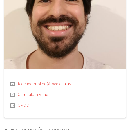
federico.molina@fcea.edu.uy
Curriculum Vitae
ORCID